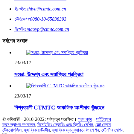
ইমেইল:
shiyu@ctmtc.com.cn
টেলিফোন:
0080-10-65838393
ইমেইল:
maoyp@ctmtc.com.cn
সর্বশেষ সংবাদ
23/03/17
সংজ্ঞা, উদ্দেশ্য এবং সমাপ্তির প্রক্রিয়া
23/03/17
বিশ্বব্যাপী CTMTC আঞ্চলিক অংশীদার খুঁজছেন
© কপিরাইট - 2010-2022: সর্বস্বত্ব সংরক্ষিত।
গরম পণ্য
-
সাইটম্যাপ
ক্রস ল্যাপড স্পনলেস
,
ডিসাইজিং স্কোরিং এবং ব্লিচিং মেশিন
,
মেল্ট ব্লোন
টেকনোলজিস
,
ফ্যাব্রিক স্টেনটার
,
ফ্যাব্রিক ম্যানুফ্যাকচারিং মেশিন
,
স্টেনটার মেশিন
,