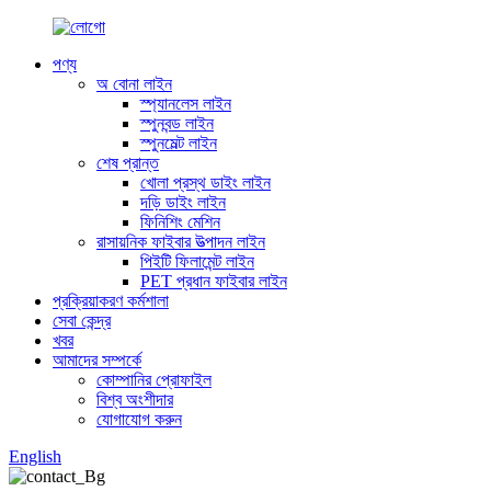
পণ্য
অ বোনা লাইন
স্প্যানলেস লাইন
স্পুনবন্ড লাইন
স্পুনমেল্ট লাইন
শেষ প্রান্ত
খোলা প্রস্থ ডাইং লাইন
দড়ি ডাইং লাইন
ফিনিশিং মেশিন
রাসায়নিক ফাইবার উত্পাদন লাইন
পিইটি ফিলামেন্ট লাইন
PET প্রধান ফাইবার লাইন
প্রক্রিয়াকরণ কর্মশালা
সেবা কেন্দ্র
খবর
আমাদের সম্পর্কে
কোম্পানির প্রোফাইল
বিশ্ব অংশীদার
যোগাযোগ করুন
English