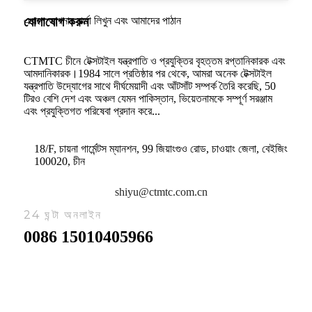
এখানে আপনার বার্তা লিখুন এবং আমাদের পাঠান
যোগাযোগ করুন
CTMTC চীনে টেক্সটাইল যন্ত্রপাতি ও প্রযুক্তির বৃহত্তম রপ্তানিকারক এবং
আমদানিকারক।1984 সালে প্রতিষ্ঠার পর থেকে, আমরা অনেক টেক্সটাইল
যন্ত্রপাতি উদ্যোগের সাথে দীর্ঘমেয়াদী এবং আঁটসাঁট সম্পর্ক তৈরি করেছি, 50
টিরও বেশি দেশ এবং অঞ্চল যেমন পাকিস্তান, ভিয়েতনামকে সম্পূর্ণ সরঞ্জাম
এবং প্রযুক্তিগত পরিষেবা প্রদান করে...
18/F, চায়না গার্মেন্টস ম্যানশন, 99 জিয়াংগুও রোড, চাওয়াং জেলা, বেইজিং
100020, চীন
shiyu@ctmtc.com.cn
24 ঘন্টা অনলাইন
0086 15010405966