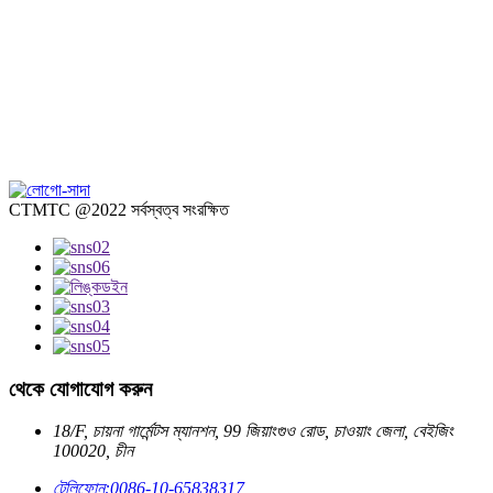
CTMTC @2022 সর্বস্বত্ব সংরক্ষিত
থেকে যোগাযোগ করুন
18/F, চায়না গার্মেন্টস ম্যানশন, 99 জিয়াংগুও রোড, চাওয়াং জেলা, বেইজিং
100020, চীন
টেলিফোন:
0086-10-65838317