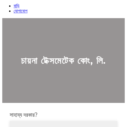
বাড়ি
যোগাযোগ
চায়না টেক্সমেটেক কোং, লি.
সাহায্য দরকার?